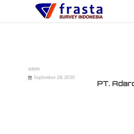
PT. Frasta Survey Indonesia
Author
admin
Posted
September 28, 2020
PT. Adaro
on