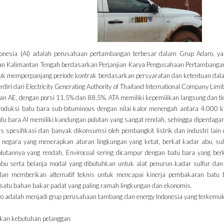
onesia (AI) adalah perusahaan pertambangan terbesar dalam Grup Adaro, ya
an Kalimantan Tengah berdasarkan Perjanjian Karya Pengusahaan Pertambangan
uk memperpanjang periode kontrak berdasarkan persyaratan dan ketentuan da
rdiri dari Electricity Generating Authority of Thailand International Company Lim
n AE, dengan porsi 11,5% dan 88,5%. ATA memiliki kepemilikan langsung dan tid
duksi batu bara sub-bituminous dengan nilai kalor menengah antara 4.000 kk
tu bara AI memiliki kandungan polutan yang sangat rendah, sehingga diperdaga
s spesifikasi dan banyak dikonsumsi oleh pembangkit listrik dan industri lain
 negara yang menerapkan aturan lingkungan yang ketat, berkat kadar abu, sulf
utannya yang rendah, Envirocoal sering dicampur dengan batu bara yang berka
bu serta belanja modal yang dibutuhkan untuk alat penurun kadar sulfur dan 
 dan memberikan alternatif teknis untuk mencapai kinerja pembakaran batu 
satu bahan bakar padat yang paling ramah lingkungan dan ekonomis.
aro adalah menjadi grup perusahaan tambang dan energy Indonesia yang terkemuk
kan kebutuhan pelanggan