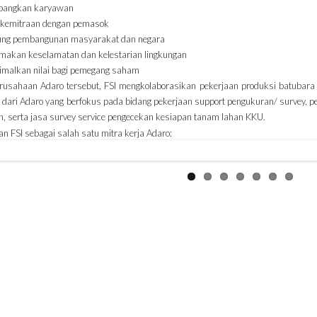
bangkan karyawan
n kemitraan dengan pemasok
ung pembangunan masyarakat dan negara
makan keselamatan dan kelestarian lingkungan
malkan nilai bagi pemegang saham
perusahaan Adaro tersebut, FSI mengkolaborasikan pekerjaan produksi batub
ja dari Adaro yang berfokus pada bidang pekerjaan support pengukuran/ survey
n, serta jasa survey service pengecekan kesiapan tanam lahan KKU.
an FSI sebagai salah satu mitra kerja Adaro: