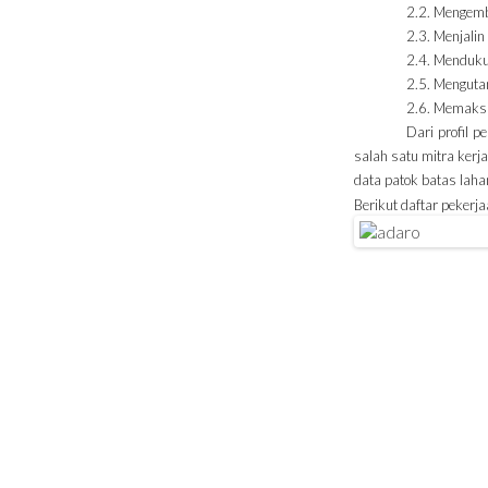
2.2. Mengem
2.3. Menjali
2.4. Menduk
2.5. Menguta
2.6.
Memaksi
Dari profil 
salah satu mitra ker
data patok batas laha
Berikut daftar pekerja