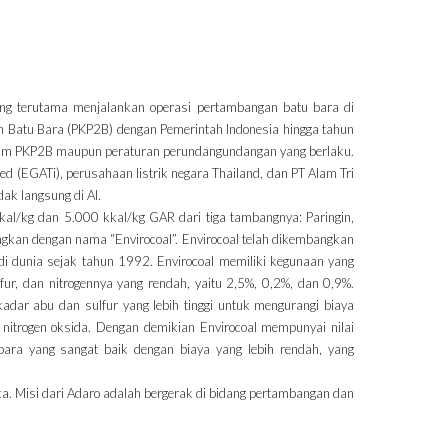
ng terutama menjalankan operasi pertambangan batu bara di
 Batu Bara (PKP2B) dengan Pemerintah Indonesia hingga tahun
lam PKP2B maupun peraturan perundangundangan yang berlaku.
ited (EGATi), perusahaan listrik negara Thailand, dan PT Alam Tri
ak langsung di AI.
al/kg dan 5.000 kkal/kg GAR dari tiga tambangnya: Paringin,
ngkan dengan nama “Envirocoal”. Envirocoal telah dikembangkan
 di dunia sejak tahun 1992. Envirocoal memiliki kegunaan yang
ur, dan nitrogennya yang rendah, yaitu 2,5%, 0,2%, dan 0,9%.
dar abu dan sulfur yang lebih tinggi untuk mengurangi biaya
nitrogen oksida. Dengan demikian Envirocoal mempunyai nilai
bara yang sangat baik dengan biaya yang lebih rendah, yang
a. Misi dari Adaro adalah bergerak di bidang pertambangan dan