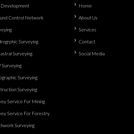
 Development
Home
und Control Network
About Us
veying
Services
rogrphic Surveying
Contact
astral Surveying
Social Media
 Surveying
ographic Surveying
truction Surveying
vey Service For Mining
vey Service For Forestry
thwork Surveying