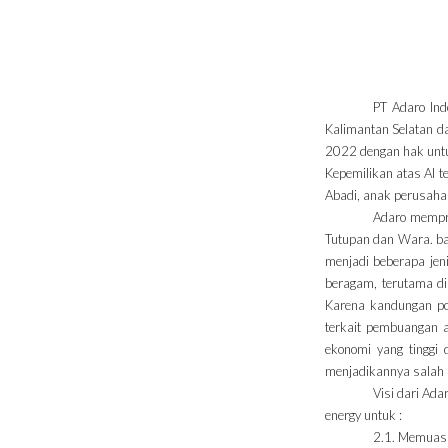
PT Adaro Ind
Kalimantan Selatan d
2022 dengan hak unt
Kepemilikan atas AI te
Abadi, anak perusahaa
Adaro mempro
Tutupan dan Wara. ba
menjadi beberapa jeni
beragam, terutama di
Karena kandungan pol
terkait pembuangan a
ekonomi yang tinggi
menjadikannya salah 
Visi dari Ad
energy untuk :
2.1. Memuas