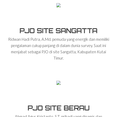
PJO SITE SANGATTA
Ridwan Hadi Putra, A.Md. pemuda yang energik dan memiliki
pengalaman cukup panjang di dalam dunia survey. Saat ini
menjabat sebagai PJO di site Sangatta, Kabupaten Kutai
Timur.
PJO SITE BERAU
Ahmad Agus Kristanto, S.T. pribadi yang dinamis dan